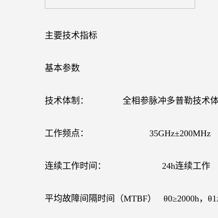
主要技术指标
基本参数
技术体制：
全相参脉冲多普勒技术
工作频点：
35GHz
±
200MHz
连续工作时间：
24h
连续工作
平均故障间隔时间（
MTBF
）
θ
0
≥
2000h
，θ
1