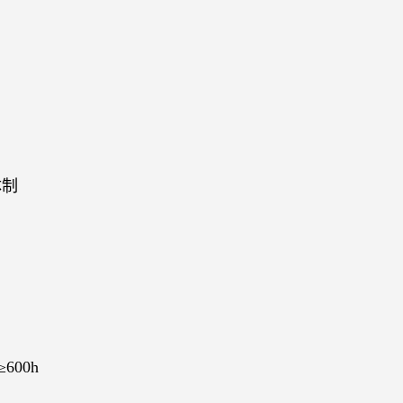
体制
≥
600h