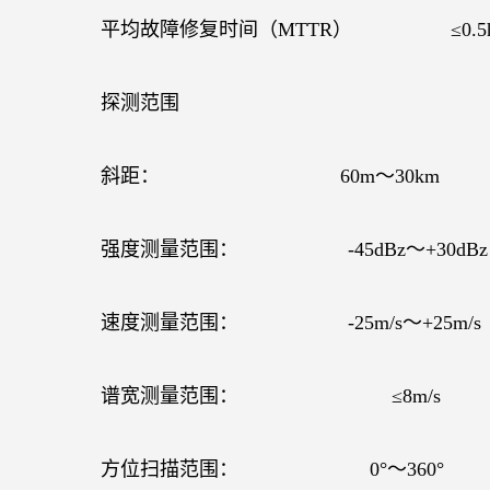
平均故障修复时间（
MTTR
）
≤
0.5
探测范围
斜距：
60m
～
30km
强度测量范围：
-45dBz
～
+30dBz
速度测量范围：
-25m/s
～
+25m/s
谱宽测量范围：
≤
8m/s
方位扫描范围：
0
°～
360
°