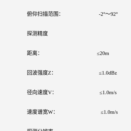
俯仰扫描范围：
-2
°～
92
°
探测精度
距离：
≤
20m
回波强度
Z
：
≤
1.0dBz
径向速度
V
：
≤
1.0m/s
速度谱宽
W
：
≤
1.0m/s